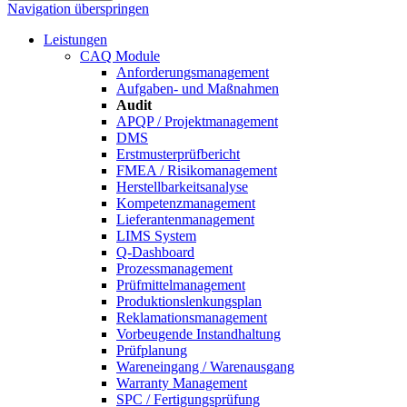
Navigation überspringen
Leistungen
CAQ Module
Anforderungsmanagement
Aufgaben- und Maßnahmen
Audit
APQP / Projektmanagement
DMS
Erstmusterprüfbericht
FMEA / Risikomanagement
Herstellbarkeitsanalyse
Kompetenzmanagement
Lieferantenmanagement
LIMS System
Q-Dashboard
Prozessmanagement
Prüfmittelmanagement
Produktionslenkungsplan
Reklamationsmanagement
Vorbeugende Instandhaltung
Prüfplanung
Wareneingang / Warenausgang
Warranty Management
SPC / Fertigungsprüfung