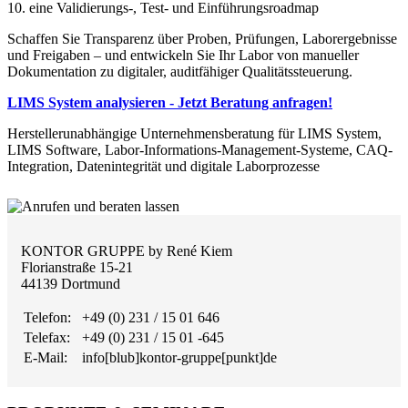
10. eine Validierungs-, Test- und Einführungsroadmap
Schaffen Sie Transparenz über Proben, Prüfungen, Laborergebnisse
und Freigaben – und entwickeln Sie Ihr Labor von manueller
Dokumentation zu digitaler, auditfähiger Qualitätssteuerung.
LIMS System analysieren - Jetzt Beratung anfragen!
Herstellerunabhängige Unternehmensberatung für LIMS System,
LIMS Software, Labor-Informations-Management-Systeme, CAQ-
Integration, Datenintegrität und digitale Laborprozesse
KONTOR GRUPPE by René Kiem
Florianstraße 15-21
44139 Dortmund
Telefon:
+49 (0) 231 / 15 01 646
Telefax:
+49 (0) 231 / 15 01 -645
E-Mail:
info[blub]kontor-gruppe[punkt]de