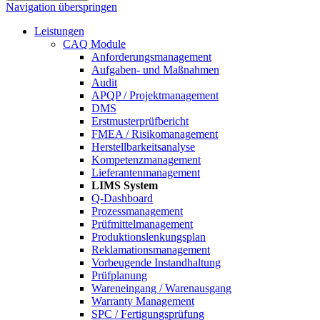
Navigation überspringen
Leistungen
CAQ Module
Anforderungsmanagement
Aufgaben- und Maßnahmen
Audit
APQP / Projektmanagement
DMS
Erstmusterprüfbericht
FMEA / Risikomanagement
Herstellbarkeitsanalyse
Kompetenzmanagement
Lieferantenmanagement
LIMS System
Q-Dashboard
Prozessmanagement
Prüfmittelmanagement
Produktionslenkungsplan
Reklamationsmanagement
Vorbeugende Instandhaltung
Prüfplanung
Wareneingang / Warenausgang
Warranty Management
SPC / Fertigungsprüfung