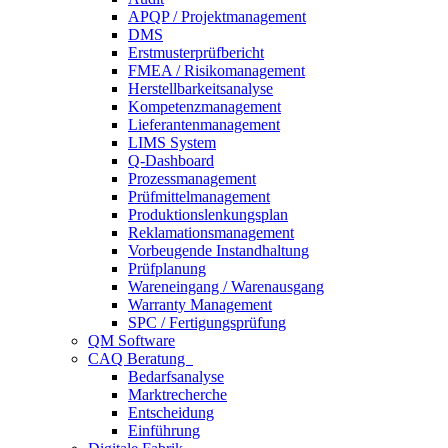
APQP / Projektmanagement
DMS
Erstmusterprüfbericht
FMEA / Risikomanagement
Herstellbarkeitsanalyse
Kompetenzmanagement
Lieferantenmanagement
LIMS System
Q-Dashboard
Prozessmanagement
Prüfmittelmanagement
Produktionslenkungsplan
Reklamationsmanagement
Vorbeugende Instandhaltung
Prüfplanung
Wareneingang / Warenausgang
Warranty Management
SPC / Fertigungsprüfung
QM Software
CAQ Beratung
Bedarfsanalyse
Marktrecherche
Entscheidung
Einführung