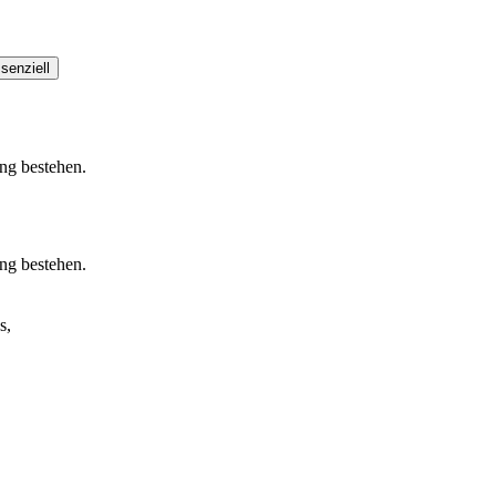
senziell
ung bestehen.
ung bestehen.
s,